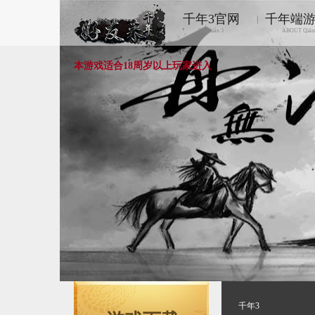
千年3官网
千年端
|
Qiānnián 3
ABOUT Qiān
本游戏适合18周岁以上玩家进入
千年3