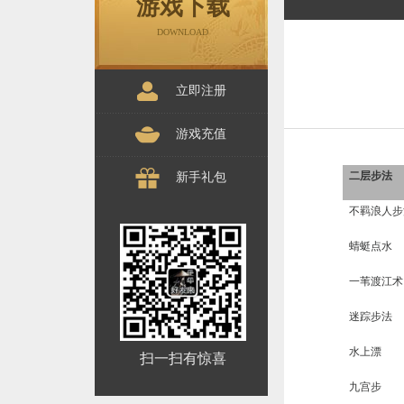
游戏下载
DOWNLOAD
立即注册
游戏充值
二层步法
新手礼包
不羁浪人步
蜻蜓点水
一苇渡江术
迷踪步法
水上漂
扫一扫有惊喜
九宫步