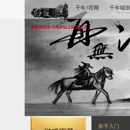
千年3官网
千年端
|
Qiānnián 3
ABOUT Qiān
本游戏适合18周岁以上玩家进入
新手入门