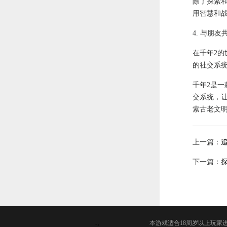
除了探索
用智慧和
4. 与朋友
在千年2
的社交系
千年2是
交系统，
索古老文
上一篇：
下一篇：
本游戏适合18周岁以上玩家