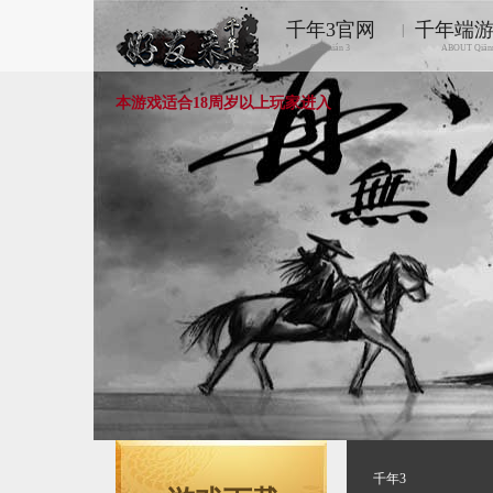
千年3官网
千年端
|
Qiānnián 3
ABOUT Qiān
本游戏适合18周岁以上玩家进入
千年3