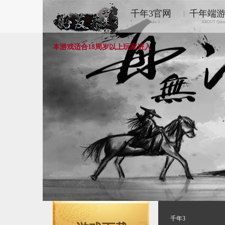
千年3官网
千年端
|
Qiānnián 3
ABOUT Qiān
本游戏适合18周岁以上玩家进入
千年3