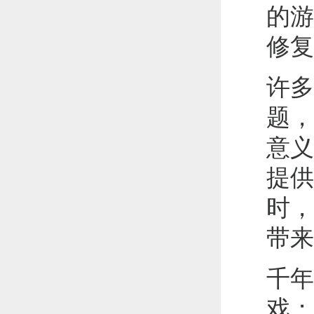
的游
修复
许多
题，
意义
提供
时，
带来
千年
戏；