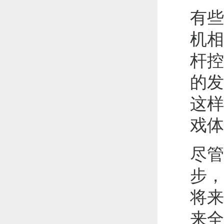
有些
机相
杆控
的发
这样
戏体
尽管
步，
将来
来全