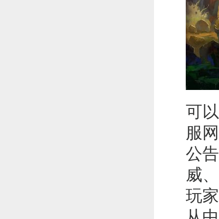
可以
服网
公告
威、
玩家
从中