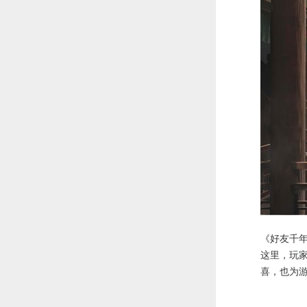
《好友千
这里，玩
喜，也为