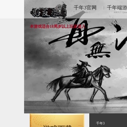
千年3官网
千年端
|
Qiānnián 3
ABOUT Qiān
本游戏适合18周岁以上玩家进入
千年3