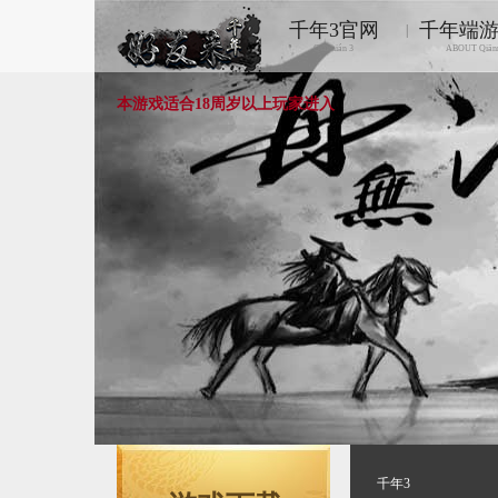
千年3官网
千年端
|
Qiānnián 3
ABOUT Qiān
本游戏适合18周岁以上玩家进入
千年3