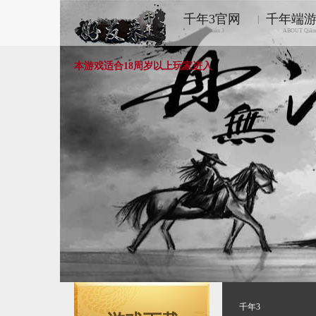
千年3官网
千年端
|
Qiānnián 3
ABOUT Qiān
本游戏适合18周岁以上玩家进入
千年3