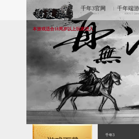
千年3官网
千年端
|
Qiānnián 3
ABOUT Qiān
本游戏适合18周岁以上玩家进入
千年3