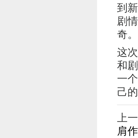
到新
剧情
奇。
这次
和剧
一个
己的
上一
肩作