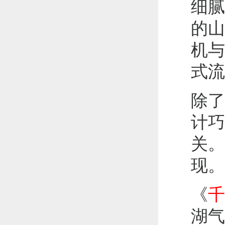
细腻
的山
机与
式流
除了
计巧
关。
现。
《
千
湖气