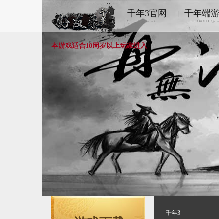
千年3官网
千年端
|
Qiānnián 3
ABOUT Qiān
本游戏适合18周岁以上玩家进入
千年3