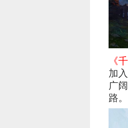
《千
加入
广阔
路。