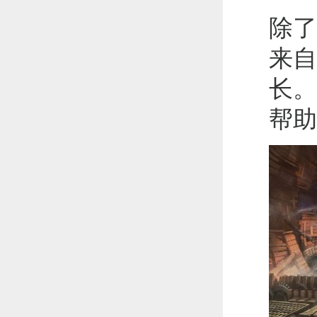
除了
来自
长。
帮助