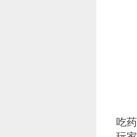
吃药
玩家