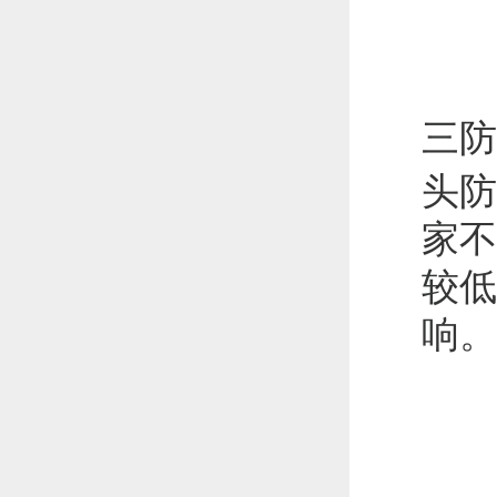
三防
头防
家不
较低
响。