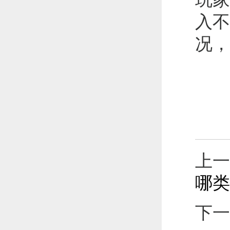
入不
况，
上一
哪类
下一