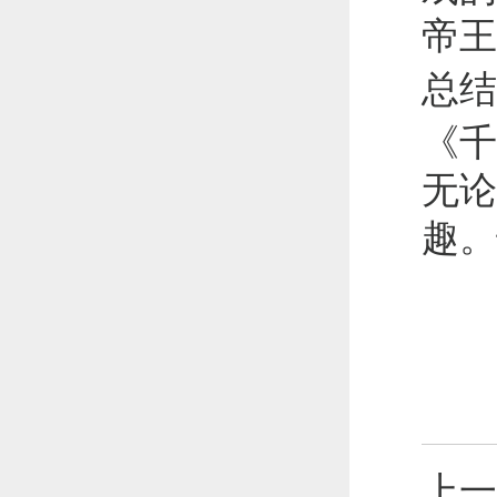
帝王
总结
《千
无论
趣。
上一