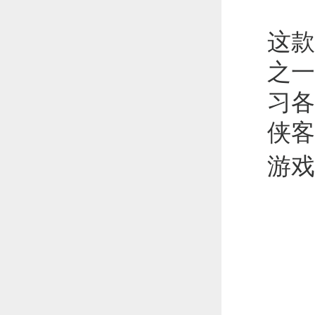
这款
之一
习各
侠客
游戏