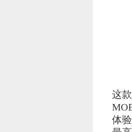
这款
MO
体验