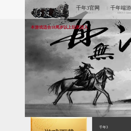
千年3官网
千年端
|
Qiānnián 3
ABOUT Qiān
本游戏适合18周岁以上玩家进入
千年3