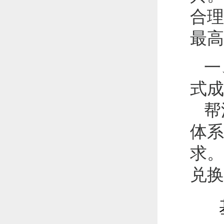
合理
最高
一
式成
帮
体系
求。
兑换