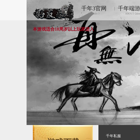
千年3官网
千年端
|
Qiānnián 3
ABOUT Qiān
本游戏适合18周岁以上玩家进入
千年私服