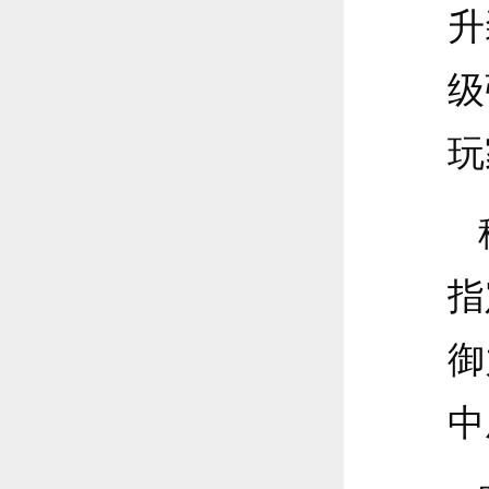
升
级
玩
指
御
中