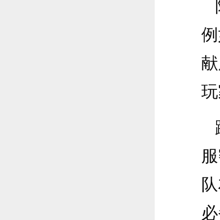
例
献
玩
服
队
必