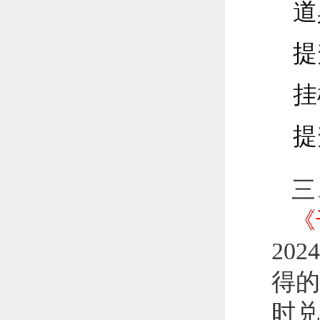
道
提
挂
提
三
《
20
得的
时兑