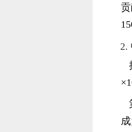
贡
1
2
×
成