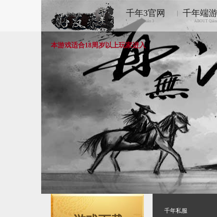
千年3官网
千年端
|
Qiānnián 3
ABOUT Qiān
本游戏适合18周岁以上玩家进入
千年私服