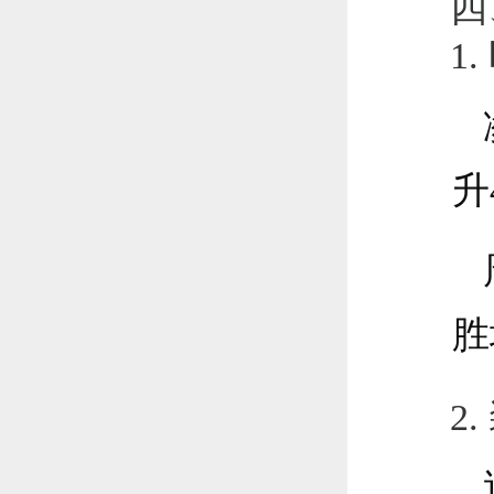
四
1
升
胜
2