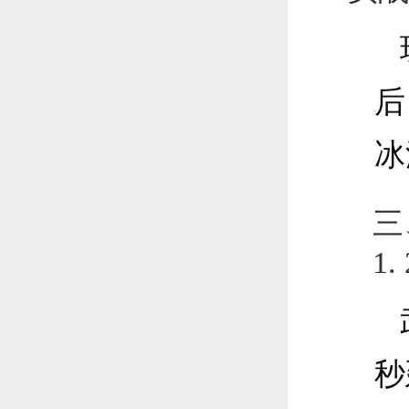
后
冰
三
1
秒