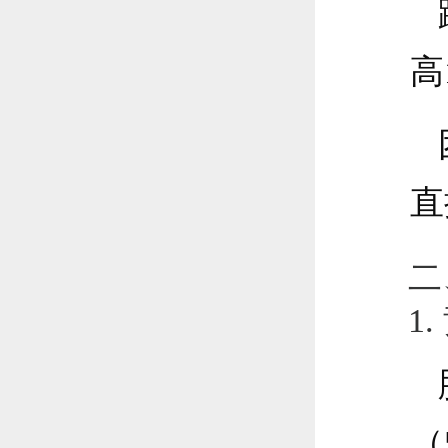
高
直
二
1
（