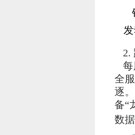
发
2
每
全服
逐。
备“
数据