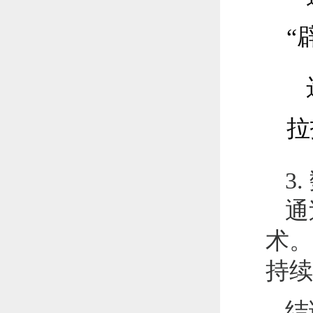
“
拉
3
通
术。
持续
结