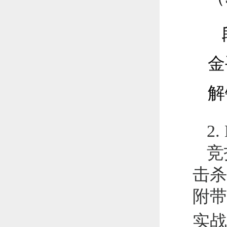
金
解
2
竞
击杀
附带
实战