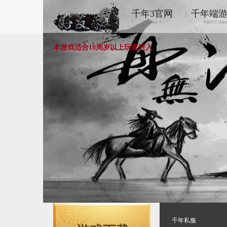
千年3官网
千年端
|
Qiānnián 3
ABOUT Qiān
本游戏适合18周岁以上玩家进入
千年私服