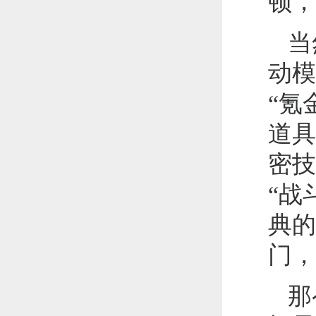
顿，
当
动模
“氪
道具
密技
“战
典的
门，
那