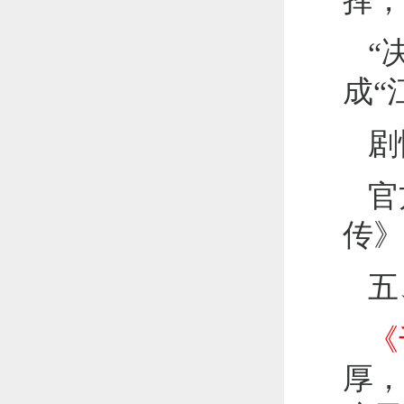
择，
“
成“
剧
官
传》
五
《
厚，