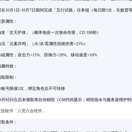
需在10月1日-10月7日期间完成「五行试炼」任务链（每日限1次，失败需
皮肤属性：
触发「玄天护体」（概率免疫一次致命伤害，CD 180秒）
激活「元素共鸣」（火/冰/雷属性技能伤害+25%）
基础属性：攻击力+15%、防御力+20%、移动速度+10%
隐藏特效：
领取限制：
单账号限领1次，绑定角色后不可转移
10月8日0点后未领取将自动销毁（GM代码显示：销毁指令与服务器维护
绝世技能书「八荒六合绝学」
获取条件：