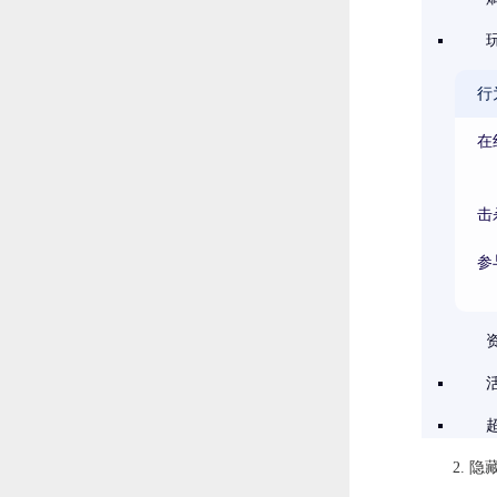
行
在
击
参
2. 