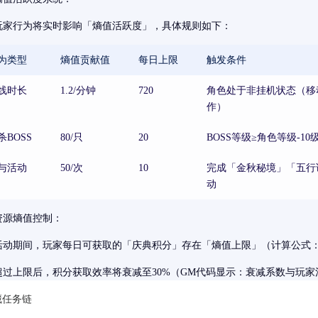
玩家行为将实时影响「熵值活跃度」，具体规则如下：
为类型
熵值贡献值
每日上限
触发条件
线时长
1.2/分钟
720
角色处于非挂机状态（移动
作）
杀BOSS
80/只
20
BOSS等级≥角色等级-10
与活动
50/次
10
完成「金秋秘境」「五行
动
资源熵值控制：
活动期间，玩家每日可获取的「庆典积分」存在「熵值上限」（计算公式：角色
超过上限后，积分获取效率将衰减至30%（GM代码显示：衰减系数与玩
隐藏任务链