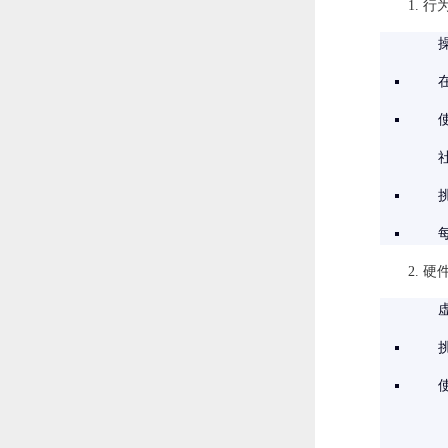
1. 
2. 
使