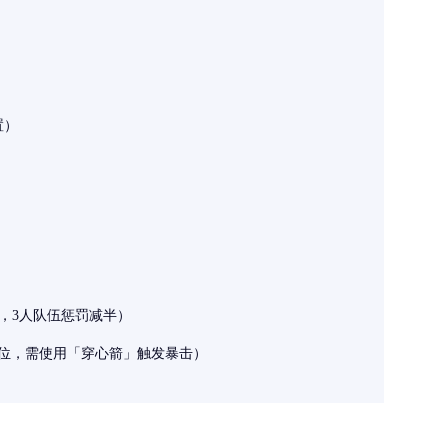
）
置）
关，3人队伍惩罚减半）
部位，需使用「穿心箭」触发暴击）