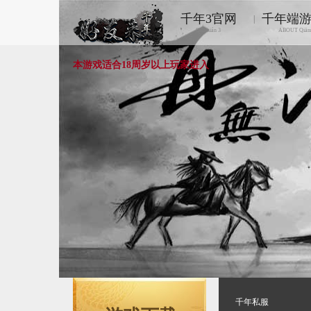
千年3官网
千年端
|
Qiānnián 3
ABOUT Qiān
本游戏适合18周岁以上玩家进入
千年私服