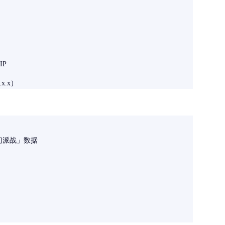
IP
x.x）
「门派战」数据