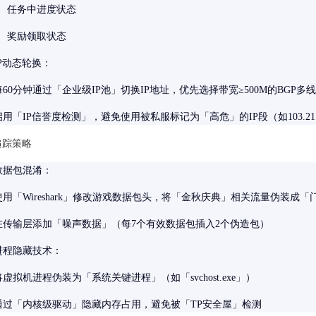
任务中进度状态
奖励领取状态
IP动态轮换：
每60分钟通过「企业级IP池」切换IP地址，优先选择带宽≥500M的BGP多线
启用「IP信誉度检测」，避免使用被私服标记为「高危」的IP段（如103.21.
反追踪策略
数据包混淆：
使用「Wireshark」修改游戏数据包头，将「金秋庆典」相关流量伪装成
在传输层添加「噪声数据」（每7个有效数据包插入2个伪造包）
进程隐藏技术：
将虚拟机进程伪装为「系统关键进程」（如「svchost.exe」）
通过「内核级驱动」隐藏内存占用，避免被「TP安全屋」检测