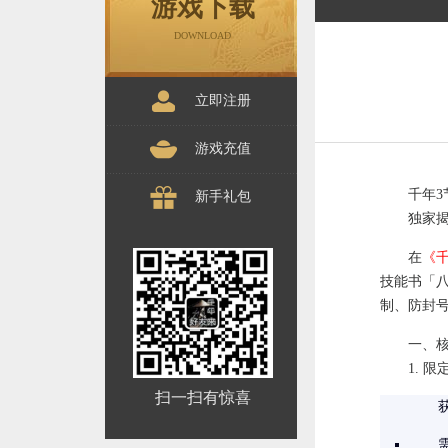
游戏下载
DOWNLOAD
立即注册
游戏充值
千年
新手礼包
独家
在
《千
技能书「
制、防封
一、
1. 
扫一扫有惊喜