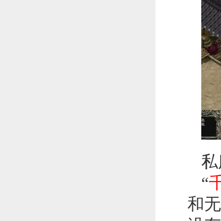
私
“
和无