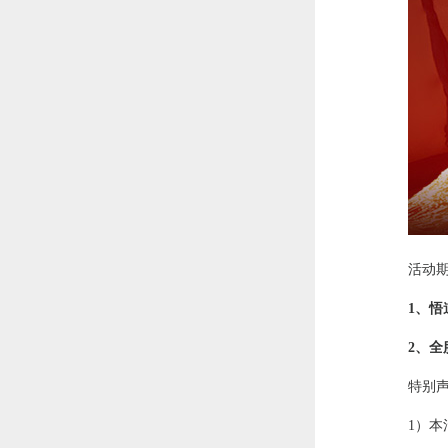
活动
1、悟
2、全
特别
1）