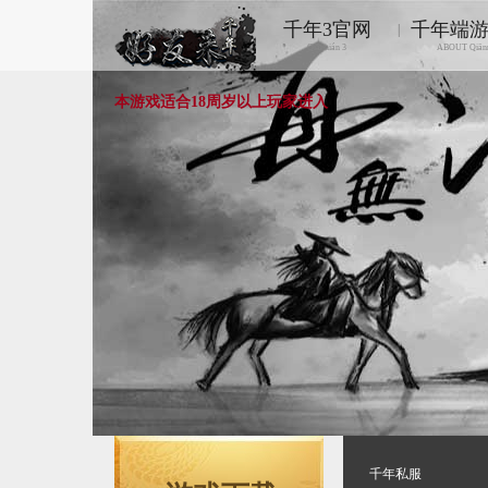
千年3官网
千年端
|
Qiānnián 3
ABOUT Qiān
本游戏适合18周岁以上玩家进入
千年私服