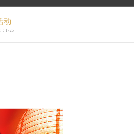
活动
：1726