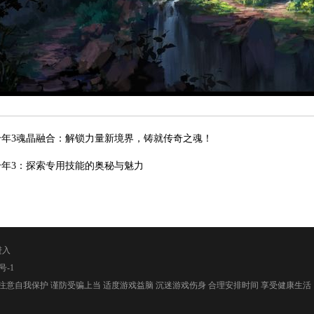
千年3魂晶融合：解锁力量新境界，铸就传奇之魂！
千年3：探索专用技能的奥秘与魅力
进入
号-1
注意自我保护 谨防受骗上当 适度游戏益脑 沉迷游戏伤身 合理安排时间 享受健康生活