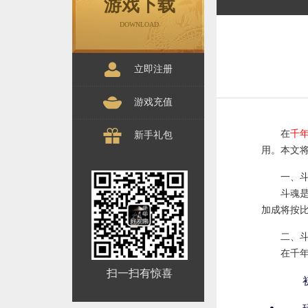
游戏下载
DOWNLOAD
立即注册
游戏充值
在
千
新手礼包
用。本文将
一、
斗魂
加成将按
二、
在千
扫一扫有惊喜