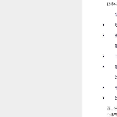
获得
四、
斗魂