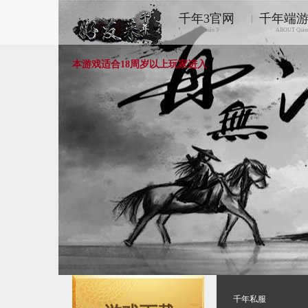
千年3官网
千年端
|
Qiānnián 3
ABOUT Qiān
本游戏适合18周岁以上玩家进入
千年私服