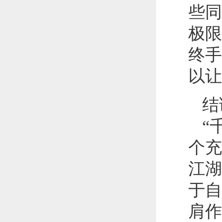
些同
极限
终手
以让
结
“
个充
江湖
于自
肩作