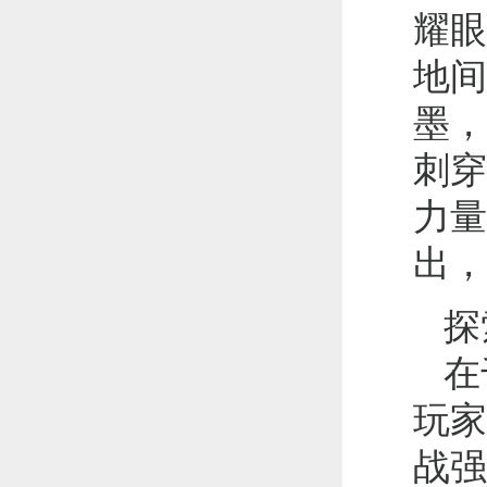
耀眼
地间
墨，
刺穿
力量
出，
探
在
玩家
战强