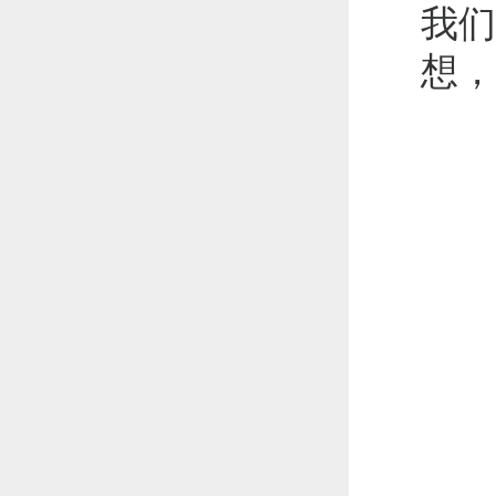
我们
想，