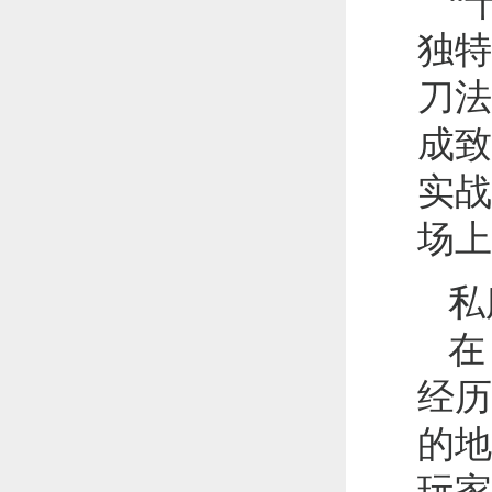
“
独特
刀法
成致
实战
场上
私
在
经历
的地
玩家