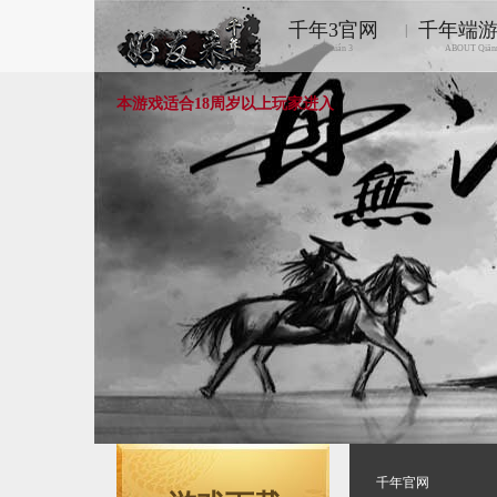
千年3官网
千年端
|
Qiānnián 3
ABOUT Qiān
本游戏适合18周岁以上玩家进入
千年官网